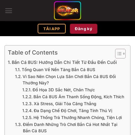
Bỏ
qua
nội
dung
Đăng ký
TẢI APP
Table of Contents
Bắn Cá 8US: Hướng Dẫn Chi Tiết Từ Đầu Đến Cuối
Tổng Quan Về Nền Tảng Bắn Cá 8US
Vì Sao Nên Chọn Lựa Sân Chơi Bắn Cá 8US Đổi
Thưởng Này?
Đồ Họa 3D Sắc Nét, Chân Thực
Bắn Cá 8US Âm Thanh Sống Động, Kích Thích
Xả Stress, Giải Tỏa Căng Thẳng
Đa Dạng Chế Độ Chơi, Tăng Tính Thú Vị
Hệ Thống Trả Thưởng Nhanh Chóng, Tiện Lợi
Điểm Danh Những Trò Chơi Bắn Cá Hot Nhất Tại
Bắn Cá 8US