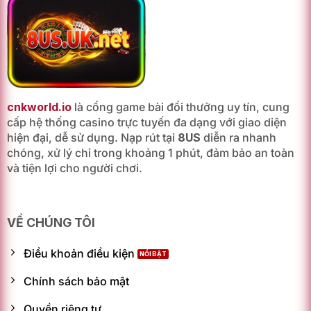
cnkworld.io
là cổng game bài đổi thưởng uy tín, cung
cấp hệ thống casino trực tuyến đa dạng với giao diện
hiện đại, dễ sử dụng. Nạp rút tại
8US
diễn ra nhanh
chóng, xử lý chỉ trong khoảng 1 phút, đảm bảo an toàn
và tiện lợi cho người chơi.
VỀ CHÚNG TÔI
Điều khoản điều kiện
Chính sách bảo mật
Quyền riêng tư