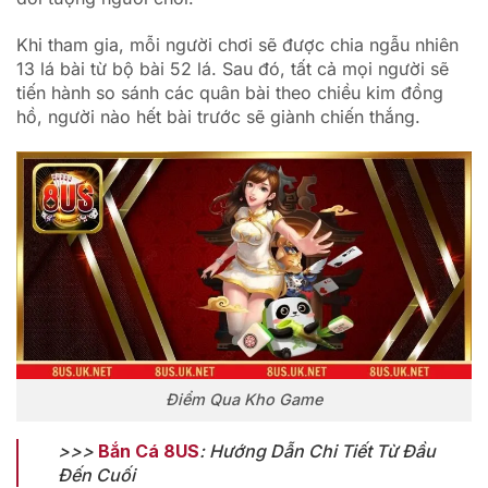
Khi tham gia, mỗi người chơi sẽ được chia ngẫu nhiên
13 lá bài từ bộ bài 52 lá. Sau đó, tất cả mọi người sẽ
tiến hành so sánh các quân bài theo chiều kim đồng
hồ, người nào hết bài trước sẽ giành chiến thắng.
Điểm Qua Kho Game
>>>
Bắn Cá 8US
: Hướng Dẫn Chi Tiết Từ Đầu
Đến Cuối