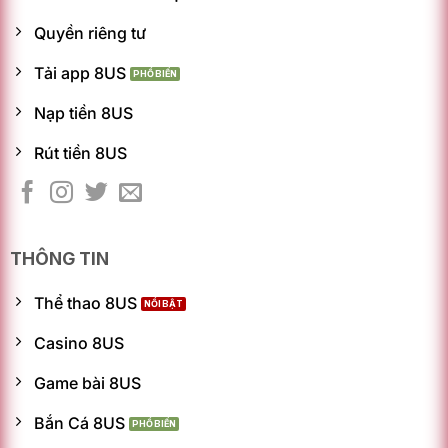
Quyền riêng tư
Tải app 8US
Nạp tiền 8US
Rút tiền 8US
THÔNG TIN
Thể thao 8US
Casino 8US
Game bài 8US
Bắn Cá 8US