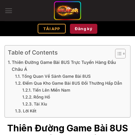
Bỏ
qua
nội
dung
Đăng ký
TẢI APP
Table of Contents
Thiên Đường Game Bài 8US Trực Tuyến Hàng Đầu
Châu Á
Tổng Quan Về Sảnh Game Bài 8US
Điểm Qua Kho Game Bài 8US Đổi Thưởng Hấp Dẫn
Tiến Lên Miền Nam
Rồng Hổ
Tài Xỉu
Lời Kết
Thiên Đường Game Bài 8US