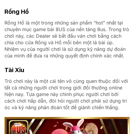
Rồng Hổ
Rồng Hổ là một trong những sản phẩm “hot” nhất tại
chuyên mục game bài 8US của nền tảng 8us. Trong trò
chơi này, các Dealer sẽ bắt đầu ván chơi bằng cách
chia cho cửa Rồng và Hổ mỗi bên một lá bài úp.
Nhiệm vụ của người chơi là sử dụng kỹ năng dự đoán
của mình để đưa ra những quyết định chính xác nhất.
Tài Xỉu
Trò chơi này là một cái tên vô cùng quen thuộc đối với
tất cả những người chơi trong giới đổi thưởng online
hiện nay. Tựa game này chinh phục người chơi bởi
cách chơi hấp dẫn, đòi hỏi người chơi phải sử dụng trí
óc và kỹ năng phán đoán tốt để giành chiến thắng.