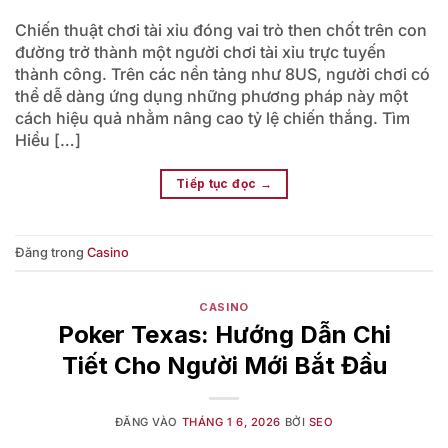
Chiến thuật chơi tài xỉu đóng vai trò then chốt trên con
đường trở thành một người chơi tài xỉu trực tuyến
thành công. Trên các nền tảng như 8US, người chơi có
thể dễ dàng ứng dụng những phương pháp này một
cách hiệu quả nhằm nâng cao tỷ lệ chiến thắng. Tìm
Hiểu […]
Tiếp tục đọc
→
Đăng trong
Casino
CASINO
Poker Texas: Hướng Dẫn Chi
Tiết Cho Người Mới Bắt Đầu
ĐĂNG VÀO
THÁNG 1 6, 2026
BỞI
SEO