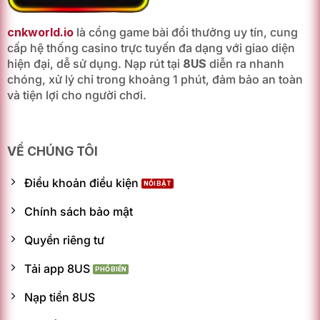
cnkworld.io
là cổng game bài đổi thưởng uy tín, cung
cấp hệ thống casino trực tuyến đa dạng với giao diện
hiện đại, dễ sử dụng. Nạp rút tại
8US
diễn ra nhanh
chóng, xử lý chỉ trong khoảng 1 phút, đảm bảo an toàn
và tiện lợi cho người chơi.
VỀ CHÚNG TÔI
Điều khoản điều kiện
Chính sách bảo mật
Quyền riêng tư
Tải app 8US
Nạp tiền 8US