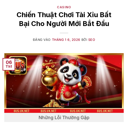
CASINO
Chiến Thuật Chơi Tài Xỉu Bất
Bại Cho Người Mới Bắt Đầu
ĐĂNG VÀO
THÁNG 1 6, 2026
BỞI
SEO
06
Th1
Những Lỗi Thường Gặp