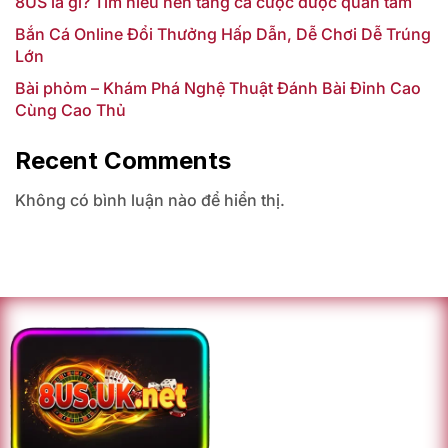
8US là gì? Tìm hiểu nền tảng cá cược được quan tâm
Bắn Cá Online Đổi Thưởng Hấp Dẫn, Dễ Chơi Dễ Trúng
Lớn
Bài phỏm – Khám Phá Nghệ Thuật Đánh Bài Đỉnh Cao
Cùng Cao Thủ
Recent Comments
Không có bình luận nào để hiển thị.