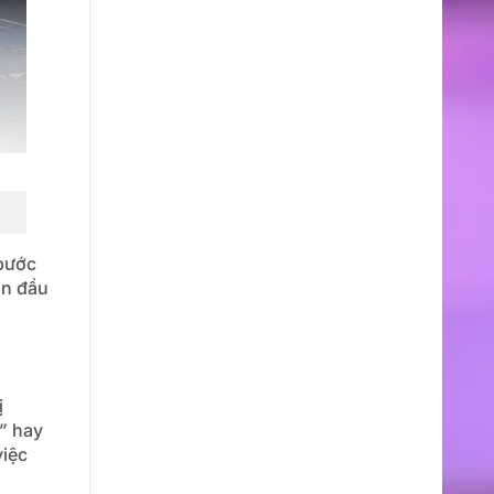
 bước
ần đầu
ị
h” hay
việc