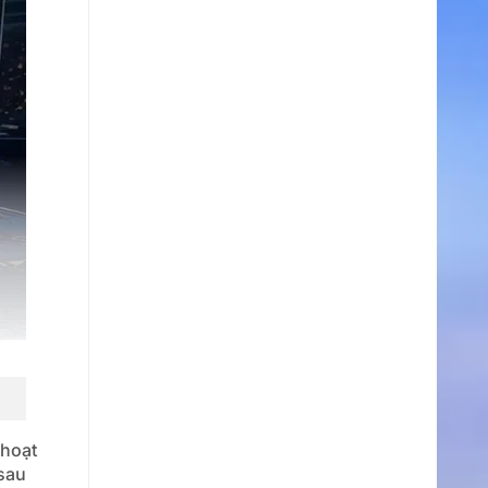
 hoạt
 sau