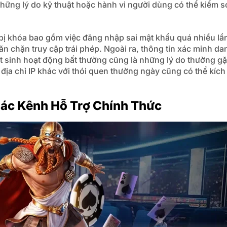
những lý do kỹ thuật hoặc hành vi người dùng có thể kiểm s
bị khóa bao gồm việc đăng nhập sai mật khẩu quá nhiều lần
ăn chặn truy cập trái phép. Ngoài ra, thông tin xác minh da
t sinh hoạt động bất thường cũng là những lý do thường g
ừ địa chỉ IP khác với thói quen thường ngày cũng có thể kích
ác Kênh Hỗ Trợ Chính Thức