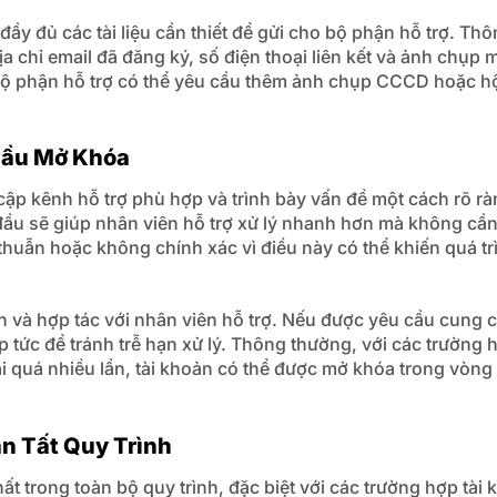
đầy đủ các tài liệu cần thiết để gửi cho bộ phận hỗ trợ. Th
 chỉ email đã đăng ký, số điện thoại liên kết và ảnh chụp 
 bộ phận hỗ trợ có thể yêu cầu thêm ảnh chụp CCCD hoặc h
 Cầu Mở Khóa
 cập kênh hỗ trợ phù hợp và trình bày vấn đề một cách rõ rà
đầu sẽ giúp nhân viên hỗ trợ xử lý nhanh hơn mà không cần
thuẫn hoặc không chính xác vì điều này có thể khiến quá tr
ĩnh và hợp tác với nhân viên hỗ trợ. Nếu được yêu cầu cung 
p tức để tránh trễ hạn xử lý. Thông thường, với các trường 
 quá nhiều lần, tài khoản có thể được mở khóa trong vòng
n Tất Quy Trình
t trong toàn bộ quy trình, đặc biệt với các trường hợp tài