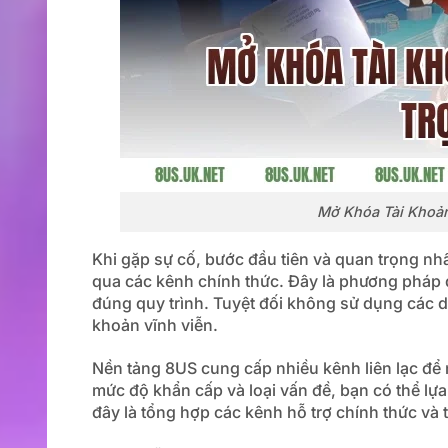
Mở Khóa Tài Khoả
Khi gặp sự cố, bước đầu tiên và quan trọng nhấ
qua các kênh chính thức. Đây là phương pháp 
đúng quy trình. Tuyệt đối không sử dụng các dị
khoản vĩnh viễn.
Nền tảng 8US cung cấp nhiều kênh liên lạc để n
mức độ khẩn cấp và loại vấn đề, bạn có thể l
đây là tổng hợp các kênh hỗ trợ chính thức và 