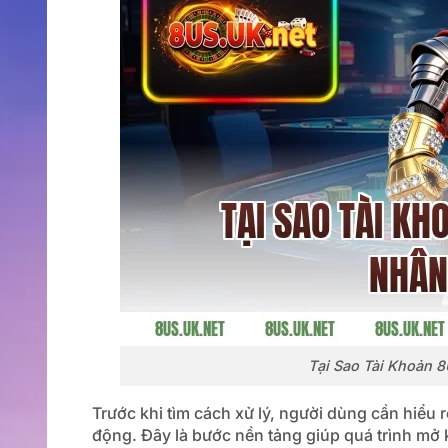
Tại Sao Tài Khoản 
Trước khi tìm cách xử lý, người dùng cần hiểu
động. Đây là bước nền tảng giúp quá trình mở k