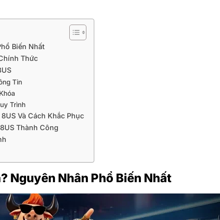
Phổ Biến Nhất
Chính Thức
8US
ông Tin
 Khóa
uy Trình
 8US Và Cách Khắc Phục
n 8US Thành Công
nh
a? Nguyên Nhân Phổ Biến Nhất