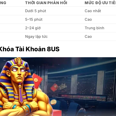
ỘNG
THỜI GIAN PHẢN HỒI
MỨC ĐỘ ƯU TIÊ
Dưới 5 phút
Cao nhất
5–15 phút
Cao
2–24 giờ
Trung bình
Ngay lập tức
Cao
Khóa Tài Khoản 8US